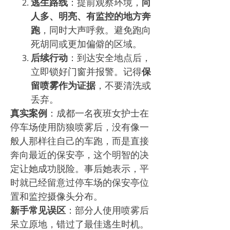
逃生路线
：提前观察环境，
向
人多、明亮、有监控的地方奔
跑
，同时大声呼救。避免跑向
死胡同或更加偏僻的区域。
后续行动
：到达安全地点后，
立即锁好门窗并报警。记得
保
留喷雾作为证据
，不要清洗或
丢弃。
真实案例
：成都一名夜班女护士在
停车场使用防狼喷雾后，没有像一
般人那样往自己的车跑，而是直接
奔向最近的保安亭，这个明智的决
定让她成功脱险。事后她表示，平
时就已经留意过停车场的保安亭位
置和监控摄像头分布。
新手常见误区
：部分人使用喷雾后
呆立原地，错过了最佳逃生时机。