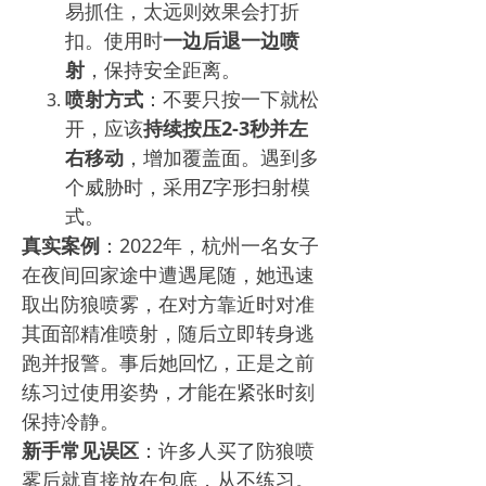
易抓住，太远则效果会打折
扣。使用时
一边后退一边喷
射
，保持安全距离。
喷射方式
：不要只按一下就松
开，应该
持续按压2-3秒并左
右移动
，增加覆盖面。遇到多
个威胁时，采用Z字形扫射模
式。
真实案例
：2022年，杭州一名女子
在夜间回家途中遭遇尾随，她迅速
取出防狼喷雾，在对方靠近时对准
其面部精准喷射，随后立即转身逃
跑并报警。事后她回忆，正是之前
练习过使用姿势，才能在紧张时刻
保持冷静。
新手常见误区
：许多人买了防狼喷
雾后就直接放在包底，从不练习。