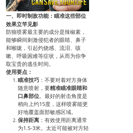
一、即时制敌功能：瞄准这些部位
效果立竿见影
防狼喷雾最主要的成分是辣椒素，
能够瞬间刺激侵犯者的眼睛、鼻子
和喉咙，引起灼烧感、流泪、咳
嗽、呼吸困难等症状，从而为你争
取宝贵的逃生时间。
使用要点：
瞄准技巧
：不要对着对方身体
随意喷射，要
精准瞄准眼睛和
口鼻部位
。最好的射击角度是
稍向上约15度，这样喷雾能更
好地覆盖面部敏感区域。
保持距离
：有效使用距离通常
为1.5-3米。太近可能被对方轻