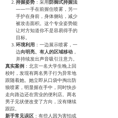
持握姿势
：采用
防御式持握法
——一手在前握住喷雾，另一
手护在身前，身体侧站，减少
被攻击面积。这个专业姿势能
让对方知道你不是容易得手的
目标。
环境利用
：一边展示喷雾，一
边
向明亮、有人的区域移动
，
并持续发出声音吸引注意力。
真实案例
：北京一名大学生晚上回
校时，发现有两名男子行为异常地
跟随着她。她立即从口袋中掏出防
狼喷雾，明显握在手中，同时快步
走向路边还在营业的便利店。两名
男子见状便改变了方向，没有继续
跟踪。
新手常见误区
：有些人因为害怕或