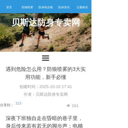
首页
防狼喷雾
防身电击棍
防身资讯
注册购买
贝斯达防身专卖网
넡
끀
遇到危险怎么用？防狼喷雾的3大实
用功能，新手必懂
创建时间：
2025-10-10
17:41
作者：贝斯达防身专卖网
323
分享到：
161
넶
深夜下班独自走在昏暗的巷子里，
身后传来若有若无的脚步声；电梯