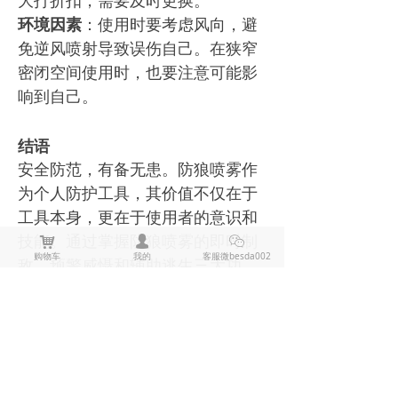
大打折扣，需要及时更换。
环境因素
：使用时要考虑风向，避
免逆风喷射导致误伤自己。在狭窄
密闭空间使用时，也要注意可能影
响到自己。
结语
安全防范，有备无患。防狼喷雾作
为个人防护工具，其价值不仅在于
工具本身，更在于使用者的意识和
技能。通过掌握防狼喷雾的即时制
낙
넙
ꀤ
购物车
我的
客服微besda002
敌、预警威慑和辅助逃生三大功
能，配合定期练习和安全意识，你
才能在危急情况下冷静应对，最大
限度地保护自己的人身安全。
记住，最好的自卫永远是预防和避
免危险情境，但当无法避免时，正