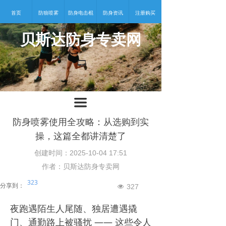
首页
防狼喷雾
防身电击棍
防身资讯
注册购买
贝斯达防身专卖网
넡
끀
防身喷雾使用全攻略：从选购到实
操，这篇全都讲清楚了
创建时间：
2025-10-04
17:51
作者：贝斯达防身专卖网
323
分享到：
327
넶
夜跑遇陌生人尾随、独居遭遇撬
门、通勤路上被骚扰 —— 这些令人