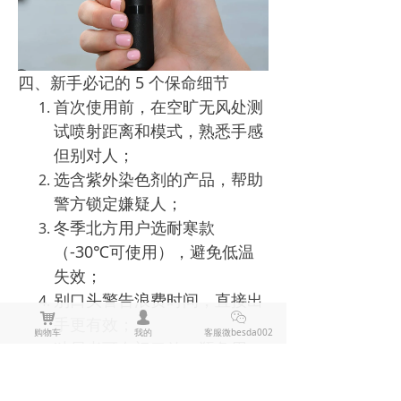
四、新手必记的 5 个保命细节​
首次使用前，在空旷无风处测
试喷射距离和模式，熟悉手感
但别对人；​
选含紫外染色剂的产品，帮助
警方锁定嫌疑人；​
冬季北方用户选耐寒款
（-30℃可使用），避免低温
失效；​
别口头警告浪费时间，直接出
낙
넙
ꀤ
手更有效；​
购物车
我的
客服微besda002
独居者可在门口放一瓶备用，
与随身款形成双保障。​
防身喷雾的核心价值，是为你争取