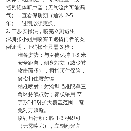
摇晃罐体听声音（无气流声可能漏
气），查看保质期（通常 2-5
年），过期必须更换。​
2. 三步实操法，喷完立刻逃生​
深圳张小姐用喷雾击退撬门者的案
例证明，正确操作只需 3 步：​
准备姿势：与歹徒保持 1-3 米
安全距离，侧身站立（减少被
攻击面积），拇指顶住保险，
食指扣住喷射键。​
精准喷射：射流型瞄准眼鼻三
角区持续点射；雾状采用 “Z
字形” 扫射扩大覆盖范围，避
免对方躲避。​
喷射后行动：喷 1-3 秒即可
（无需喷完），立刻向光亮