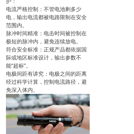
护：
电流严格控制：不管电池剩多少
电，输出电流都被电路限制在安全
范围内。
脉冲时间精准：电击时间被控制在
极短的脉冲内，避免连续放电。
符合安全标准：正规产品都依据国
际或地区标准设计，输出参数不
能“超标”。
电极间距有讲究：电极之间的距离
经过科学计算，控制电流路径，避
免深入体内。