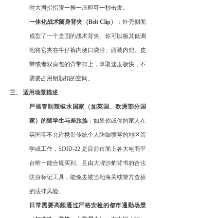
时大拇指指腹一推一压即可一秒击发。
一体化战术随身背夹（
Belt Clip）
：外壳侧面
成型了一个坚固的战术背夹。你可以极其低调
地将它夹在牛仔裤内侧口袋沿、西装内兜、皮
带或者双肩包的背带扣上，拿取速度极快，不
需要占用钥匙扣的空间。
三、
适用场景描述
严格管制辣椒水国家（如英国、欧洲部分国
家）的留学生与差旅族
：如果你或你的家人在
英国等不允许携带传统个人防御喷雾的地区留
学或工作，
SDID-22 是目前市面上各大电商平
台唯一能合规买到、且由大牌沙豹背书的合法
防身标记工具，能免去被当地海关或警方查获
的法律风险。
日常需要高频通过严格安检的都市通勤场景