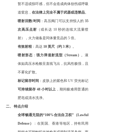
暂不适或惊吓感，但不会造成肉体创伤或呼吸
道窒息，
在法律上完全不属于武器或违禁品
。
喷射回数
/时间
：高压阀门可以支持惊人的
35
次高压点射
（或长达
10 秒的连续大流量喷
射），火力储备是同体量竞品的 5 倍。
有效射程
：高达
10 英尺（约 3 米）
。
喷射形态
：
强力弹道射流型（
Stream）
。液
体如高压水枪般呈直线飞出，抗风性极强，且
不雾化扩散。
标记留存时间
：皮肤上的紫色和
UV 荧光标记
可持续留存
48 小时以上
，期间极难用普通的
肥皂或清水洗净。
二、
特点介绍
全球畅通无阻的
“100%合法自卫权”（Lawful
Defense）
：在英国、香港等地区，持有民用