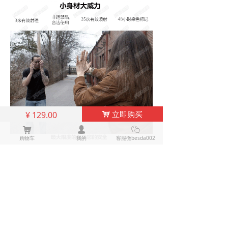
立即购买
¥
129.00
낙
낙
넙
ꀤ
购物车
我的
客服微besda002