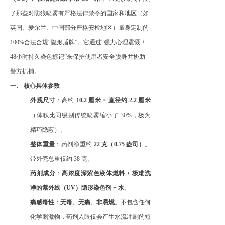
了那些对防狼喷雾有严格法律禁令的国家和地区（如
英国、爱尔兰、中国部分严格安检地区）量身定制的
100%合法合规“隐形盾牌”。它通过“强力心理震慑 +
48小时持久染色标记”来保护使用者安全脱身并协助
警方抓捕。
一、
核心具体参数
外观尺寸
：高约
10.2 厘米 × 直径约 2.2 厘米
（体积比同级别传统喷雾缩小了
30%，极为
精巧隐蔽）。
整体重量
：药剂净重约
22 克（0.75 盎司）
。
带外壳总重仅约
38 克。
药剂成分
：
高浓度深紫色液体燃料
+ 极难洗
净的紫外线（UV）隐形染色剂 + 水
。
痛感毒性
：
无毒、无痛、非易燃
。不包含任何
化学刺激物，药剂入眼仅会产生水流冲刷的短