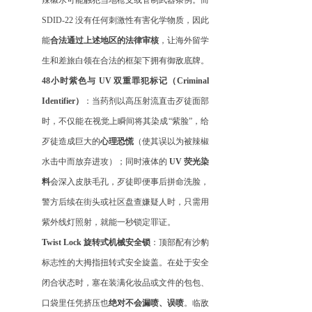
辣椒水可能触犯当地枪支或管制武器条例。而
SDID-22 没有任何刺激性有害化学物质，因此
能
合法通过上述地区的法律审核
，让海外留学
生和差旅白领在合法的框架下拥有御敌底牌。
48小时紫色与 UV 双重罪犯标记（Criminal
Identifier）
：当药剂以高压射流直击歹徒面部
时，不仅能在视觉上瞬间将其染成
“紫脸”，给
歹徒造成巨大的
心理恐慌
（使其误以为被辣椒
水击中而放弃进攻）；同时液体的
UV 荧光染
料
会深入皮肤毛孔，歹徒即便事后拼命洗脸，
警方后续在街头或社区盘查嫌疑人时，只需用
紫外线灯照射，就能一秒锁定罪证。
Twist Lock 旋转式机械安全锁
：顶部配有沙豹
标志性的大拇指扭转式安全旋盖。在处于安全
闭合状态时，塞在装满化妆品或文件的包包、
口袋里任凭挤压也
绝对不会漏喷、误喷
。临敌