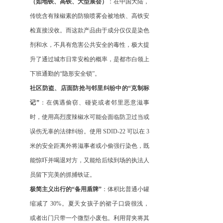
（如地铁、高铁、大型展会）
：在中国大陆，
传统含有辣椒素的防狼喷雾会被地铁、高铁安
检直接没收。而这款产品由于成分仅仅是染色
剂和水，不具有危害公共安全的毒性，极大提
升了通过城市日常安检的概率，是都市白领上
下班通勤的
“隐形安全锁”。
社区防盗、店面防抢与邻里纠纷中的
“克制标
记”
：在偶遇偷窃、碰瓷或者邻里恶意滋事
时，使用高烈度辣椒水可能会面临防卫过当或
误伤无辜的法律纠纷。使用
SDID-22 可以在 3
米的安全距离外将滋事者或小偷强行染色，既
能惊吓并喝退对方，又能给后续到场的执法人
员留下完美的抓捕铁证。
极简主义出行的
“备用盾牌”
：体积比普通小罐
缩减了
30%。夏天女孩子的裙子口袋很浅，
或者出门只带一个微型小废包。利用背夹将其