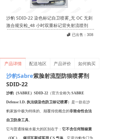
沙豹 SDID-22 染色标记自卫喷雾_无 OC 无刺
激合规安检_48 小时双重标记背夹射流喷剂
뀂
已出售：
308
产品详情
配送地区
产品评价
如何购买
沙豹Sabre
紫脸射流型防狼喷雾剂
SDID-22
沙豹（
SABRE）SDID-22
（官方全称为
SABRE
Defense I.D. 执法级染色防卫标记喷雾
）是一款在沙
豹家族中极为特殊的、颠覆传统概念的
非致命性合法
自卫防身工具
。
它与普通辣椒水最大的区别在于：
它不含任何辣椒素
（
OC）、催泪瓦斯或军用 CS 气体
。它是沙豹专门为