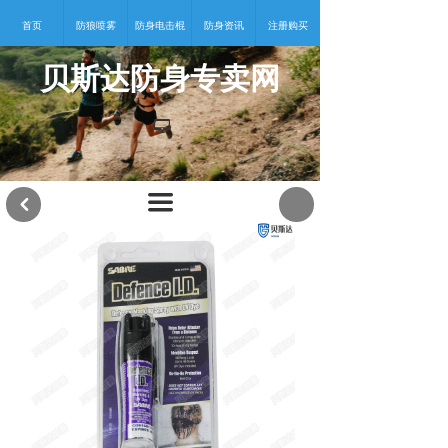
首页
防狼喷雾
防身电击棍
防身资讯
注册购买
贝斯达防身专卖网
넡
끀
낒