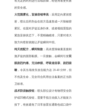
有充足的药剂进行后续防御，给使用者更长效
的安全感。
大范围雾化，盲操容错率高
：采用定向雾状喷
射，喷出后药剂会在前方迅速形成一片辣椒密
雾区。在面对歹徒近身扑来、或者视线受阻的
紧急盲操状态下，不需精确瞄准，只要对准大
致方向喷射就能让歹徒瞬间中招。
纯天然配方，瞬间制敌
：高浓度辣椒素直接刺
激歹徒的面部黏膜。一旦接触，会瞬间引发
双
眼剧烈灼痛、无法睁眼、呼吸道痉挛、剧烈咳
嗽
，令其当场丧失攻击能力达
20-40 分钟，但
不伤及生命，完全符合民用合法备案的正当防
卫标准
。
战术防误触按钮
：喷头部位设计有物理安全防
护或凹槽式按钮，需要手指主动探入才能发力
按下，有效避免了日常放置在通勤包或口袋中