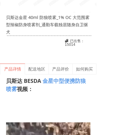
贝斯达金星 40ml 防狼喷雾_1% OC 大范围雾
型辣椒防身喷雾剂_通勤车载独居随身自卫驱
犬
뀂
已出售：
15014
产品详情
配送地区
产品评价
如何购买
贝斯达 BESDA
金星中型便携防狼
喷雾
视频：