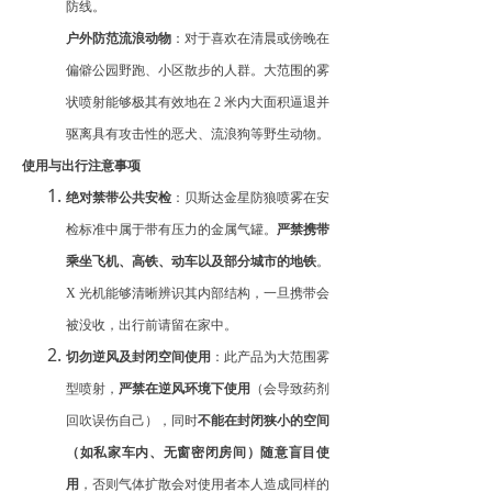
防线。
户外防范流浪动物
：对于喜欢在清晨或傍晚在
偏僻公园野跑、小区散步的人群。大范围的雾
状喷射能够极其有效地在
2 米内大面积逼退并
驱离具有攻击性的恶犬、流浪狗等野生动物。
使用与出行注意事项
绝对禁带公共安检
：贝斯达金星防狼喷雾在安
检标准中属于带有压力的金属气罐。
严禁携带
乘坐飞机、高铁、动车以及部分城市的地铁
。
X 光机能够清晰辨识其内部结构，一旦携带会
被没收，出行前请留在家中。
切勿逆风及封闭空间使用
：此产品为大范围雾
型喷射，
严禁在逆风环境下使用
（会导致药剂
回吹误伤自己），同时
不能在封闭狭小的空间
（如私家车内、无窗密闭房间）随意盲目使
用
，否则气体扩散会对使用者本人造成同样的