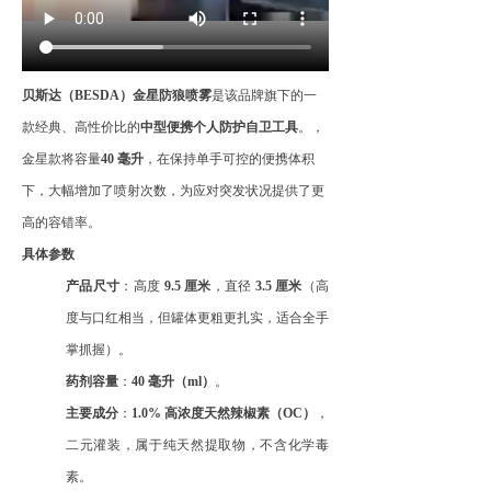
贝斯达（
BESDA）金星防狼喷雾
是该品牌旗下的一
款经典、高性价比的
中型便携个人防护自卫工具
。，
金星款将容量
40 毫升
，在保持单手可控的便携体积
下，大幅增加了喷射次数，为应对突发状况提供了更
高的容错率。
具体参数
产品尺寸
：高度
9.5 厘米
，直径
3.5 厘米
（高
度与口红相当，但罐体更粗更扎实，适合全手
掌抓握）。
药剂容量
：
40 毫升（ml）
。
主要成分
：
1.
0
% 高浓度天然辣椒素（OC）
，
二元灌装，属于纯天然提取物，不含化学毒
素。