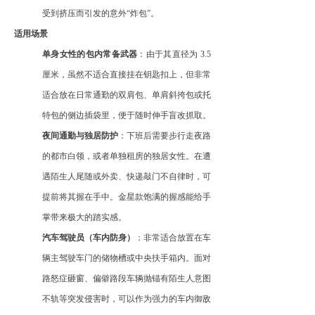
受到挤压而引发的意外
“炸包”。
适用场景
单身女性的包内常备武器
：由于其直径为
3.5
厘米，虽然不适合直接挂在钥匙扣上，但非常
适合放在日常通勤的双肩包、单肩斜挎包或托
特包的侧边插袋里，便于随时伸手盲改抓取。
夜间通勤与独居防护
：下班后需要步行走夜路
的都市白领，或者单独租房的独居女性。在遭
遇陌生人尾随或外卖、快递敲门不自律时，可
提前将其握在手中。金星款饱满的握感能给手
掌带来极大的踏实感。
汽车驾驶员（车内防身）
：非常适合放置在车
辆主驾驶车门的储物槽或中央扶手箱内。面对
路怒症砸窗、偏僻路段车辆抛锚有陌生人意图
不轨等突发侵害时，可以作为强力的车内御敌