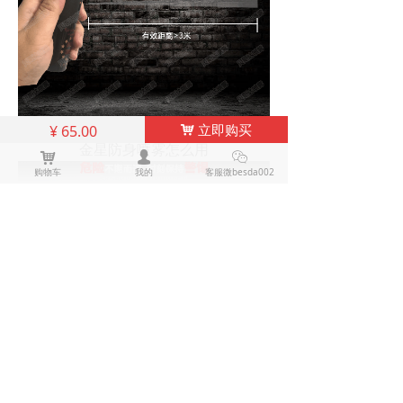
立即购买
¥
65.00
낙
金星防身喷雾怎么用
낙
넙
ꀤ
购物车
我的
客服微besda002