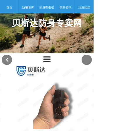
首页
防狼喷雾
防身电击棍
防身资讯
注册购买
贝斯达防身专卖网
넡
끀
낒