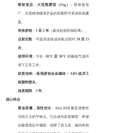
喷射形态
：
大范围雾型（
Fog）
，喷射面宽
广，无需精准瞄准歹徒的双眼即可形成有效覆
盖。
有效射程
：
1 至 2 米
（最佳起效防御距离）。
点射次数
：可提供连续或间歇点喷约
10 至 15
次
。
使用环境
：可在
-30°C 至 50°C
的极端气温环
境下正常工作。
材质结构
：
高强度铝合金罐体
+ ABS 战术工
程塑料喷头
。
保质期限
：
3 年
。
核心特点
黄金容量，高性价比
：
40ml 的容量是便携性
与持久力的平衡点。它比迷你款更耐喷，即便
在极度慌乱中漏喷、误喷了前几发，罐内依然