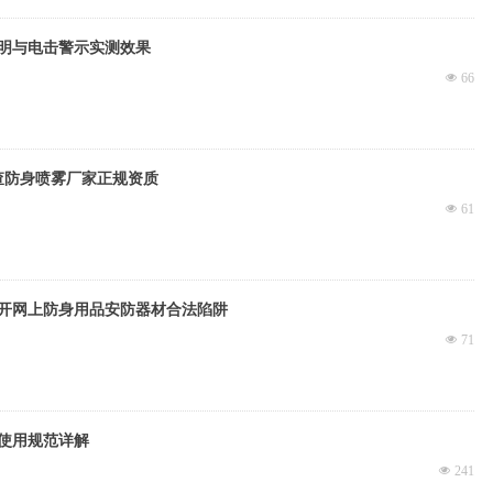
明与电击警示实测效果
넶
66
查防身喷雾厂家正规资质
넶
61
开网上防身用品安防器材合法陷阱
넶
71
使用规范详解
넶
241