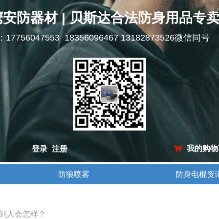
鹰安防器材 | 贝斯达合法防身用品专
l：17756047553 18356096467 13182873526微信同号
我的购物
登录
注册
낙
防狼喷雾
防身电棍资
防狼喷雾
防身电棍资
到人会怎样？