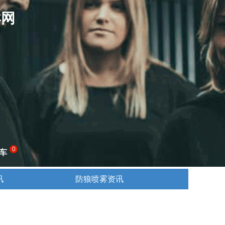
卖网
0
车
讯
防狼喷雾资讯
讯
防狼喷雾资讯