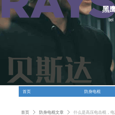
黑
te
首页
防身电棍
首页
防身电棍
首页
ꄲ
防身电棍文章
ꄲ
什么是高压电击棍，电