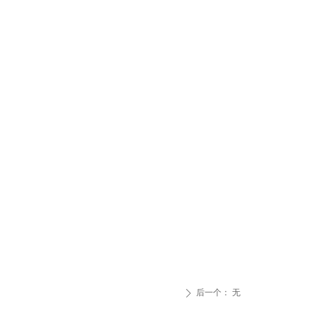
后一个：
无
ꄲ