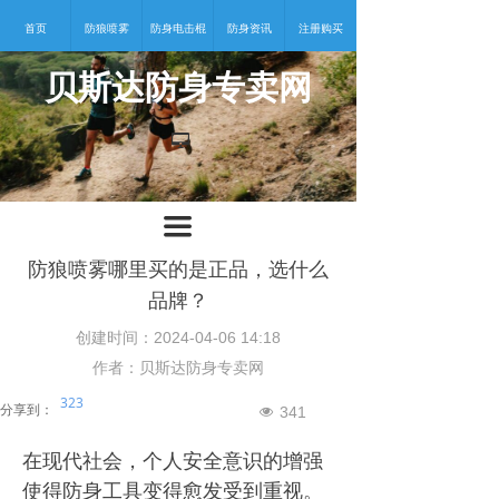
首页
防狼喷雾
防身电击棍
防身资讯
注册购买
贝斯达防身专卖网
넡
끀
防狼喷雾哪里买的是正品，选什么
品牌？
创建时间：
2024-04-06
14:18
作者：贝斯达防身专卖网
323
分享到：
341
넶
在现代社会，个人安全意识的增强
使得防身工具变得愈发受到重视。