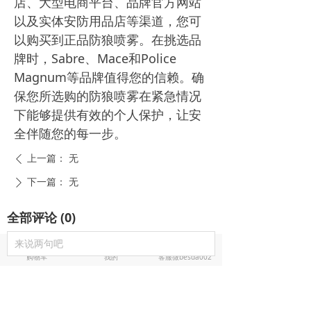
店、大型电商平台、品牌官方网站
以及实体安防用品店等渠道，您可
以购买到正品防狼喷雾。在挑选品
牌时，Sabre、Mace和Police
Magnum等品牌值得您的信赖。确
保您所选购的防狼喷雾在紧急情况
下能够提供有效的个人保护，让安
全伴随您的每一步。
上一篇：
无
ꄴ
下一篇：
无
ꄲ
全部评论
(
0
)
来说两句吧
낙
넙
ꀤ
购物车
我的
客服微besda002
电击棍电棒推荐
防狼喷雾辣椒水推荐