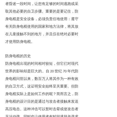
者昏迷一段时间，让您有足够的时间逃跑或采
取其他必要的自卫步骤。重要的是要记住，
防
身电棍
是安全设备，必须负责任地使用：遵守
有关
防身电棍
使用的国家和地方法律，将其放
在儿童接触不到的地方，并且仅在绝对必要时
才使用
防身电棍
。
防身电棍
的历史
防身电棍
出现的时间相对较短，但它们对现代
世界的影响却是巨大的。自
世纪
年代
防
20
70
身电棍
问世以来，数百万人将其作为一种有效
的自卫方式，这证明安全始终至关重要。但
防
身电棍
实际上是如何工作的呢？简而言之，
防
身电棍
的设计目的是通过与攻击者接触来发送
高压电击。这种冲击可以暂时击晕或使攻击者
无法动弹，同时也让使用者有时间逃脱并寻求