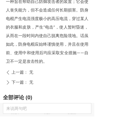
一种旨在帮助自己防御攻击者的装置；它会使
人丧失能力，但不会造成任何长期损害。
防身
电棍
产生电流强度极小的高压电流，穿过某人
的衣服和皮肤，产生
电击
，使人暂时昏迷，
“
”
从而在一段时间内使自己脱离危险境地。话虽
如此，
防身电棍
应始终谨慎使用，并且在使用
前、使用中和使用后均应采取安全措施
自
——
卫不一定是攻击性的。
上一篇：
无
ꄴ
下一篇：
无
ꄲ
全部评论
(
0
)
낙
넙
ꀤ
来说两句吧
购物车
我的
客服微besda002