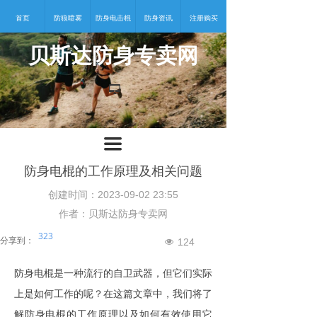
首页
防狼喷雾
防身电击棍
防身资讯
注册购买
贝斯达防身专卖网
넡
끀
防身电棍的工作原理及相关问题
创建时间：
2023-09-02
23:55
作者：贝斯达防身专卖网
323
分享到：
124
넶
防身电棍
是一种流行的自卫武器，但它们实际
上是如何工作的呢？在这篇
文章
中，我们将了
解
防身电棍
的工作原理以及如何有效使用它