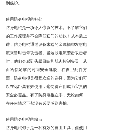
到保护。
使用
防身电棍
的好处
防身电棍
是一项令人惊叹的技术。不了解它们
的工作原理并不会降低它们的功效！从本质上
讲，
防身电棍
通过设备末端的金属插脚发射电
流来暂时击晕攻击者。当这股电流袭击攻击者
时，他们会感到头晕目眩和肌肉控制失灵，从
而给你足够的时间安全逃脱。在自卫配件方
面，
防身电棍
是很受欢迎的选择，因为它们可
以在远距离有效使用，这使得它们成为宝贵的
安全必需品。有了
防身电棍
在手，无论如何，
在任何情况下都没有必要感到害怕。
使用
防身电棍
的缺点
防身电棍
似乎是一种有效的自卫工具，但使用