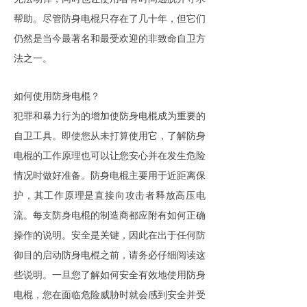
帮助。尽管
防身电棍
只存在了几十年，但它们
仍然是当今最著名和最受欢迎的非致命自卫方
法之一。
如何使用
防身电棍
？
犯罪和暴力行为的增加使
防身电棍
成为重要的
自卫工具。即使您从未打算使用它，了解
防身
电棍
的工作原理也可以让您安心并在发生危险
情况时做好准备。
防身电棍
主要用于近距离保
护，其工作原理是直接向攻击者释放高压电
流。每支
防身电棍
的制造商都应附有如何正确
操作的说明。安全是关键，因此在出于任何防
御目的启动
防身电棍
之前，请务必仔细阅读这
些说明。一旦您了解如何安全有效地使用
防身
电棍
，您在面临危险威胁时就会感到安全并受