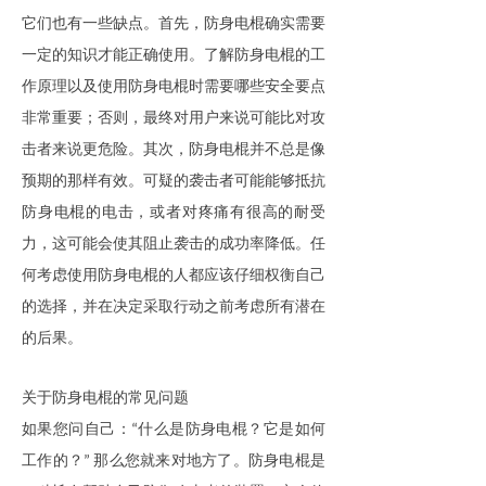
它们也有一些缺点。首先，
防身电棍
确实需要
一定的知识才能正确使用。了解
防身电棍
的工
作原理以及使用
防身电棍
时需要哪些安全要点
非常重要；否则，最终对用户来说可能比对攻
击者来说更危险。其次，
防身电棍
并不总是像
预期的那样有效。可疑的袭击者可能能够抵抗
防身电棍
的电击，或者对疼痛有很高的耐受
力，这可能会使其阻止袭击的成功率降低。任
何考虑使用
防身电棍
的人都应该仔细权衡自己
的选择，并在决定采取行动之前考虑所有潜在
的后果。
关于
防身电棍
的常见问题
如果您问自己：
什么是
防身电棍
？它是如何
“
工作的？
那么您就来对地方了。
防身电棍
是
”