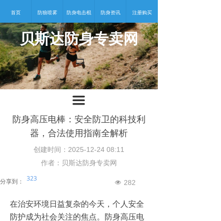
首页
防狼喷雾
防身电击棍
防身资讯
注册购买
贝斯达防身专卖网
넡
끀
防身高压电棒：安全防卫的科技利
器，合法使用指南全解析
创建时间：
2025-12-24
08:11
作者：贝斯达防身专卖网
323
分享到：
282
넶
在治安环境日益复杂的今天，个人安全
防护成为社会关注的焦点。防身高压电