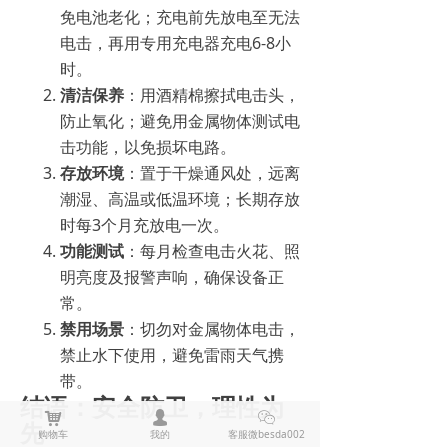
免电池老化；充电前先放电至无法
电击，再用专用充电器充电6-8小
时。
清洁保养
：用酒精棉擦拭电击头，
防止氧化；避免用金属物体测试电
击功能，以免损坏电路。
存放环境
：置于干燥通风处，远离
潮湿、高温或低温环境；长期存放
时每3个月充放电一次。
功能测试
：每月检查电击火花、照
明亮度及报警声响，确保设备正
常。
禁用场景
：切勿对金属物体电击，
禁止水下使用，避免雷雨天气携
带。
结语：安全防卫，理性为
낙
넙
ꀤ
先
购物车
我的
客服微besda002