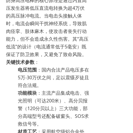
防身高压电棒的核心原理是通过内置高
压发生器将低压直流电转换为超4万伏
的高压脉冲电流。当电击头接触人体
时，电流会瞬间干扰神经系统，导致肌
肉痉挛、肢体麻木，使攻击者丧失行动
能力，但不会造成永久性伤害。其“高压
低流”的设计（电流通常低于5毫安）既
保证了防卫效果，又避免了致命风险。
关键技术参数
：
电压范围
：国内合法产品电压多在
5万-30万伏之间，足以震慑歹徒且
符合法规。
功能模块
：主流产品集成电击、强
光照明（可达200米）、高分贝报
警（120分贝以上）三大功能，部
分高端型号还配备破窗头、SOS求
救信号等。
材质工艺
：采用航空级铝合金外