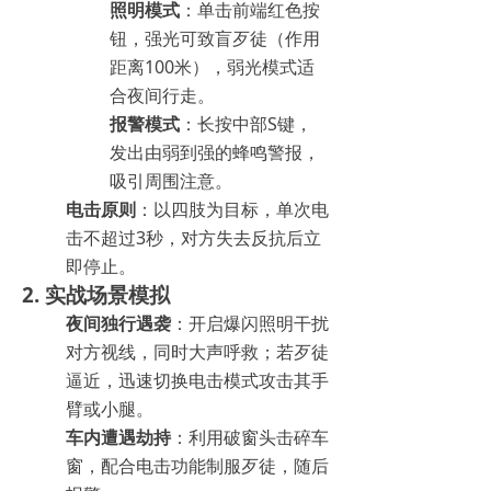
照明模式
：单击前端红色按
钮，强光可致盲歹徒（作用
距离100米），弱光模式适
合夜间行走。
报警模式
：长按中部S键，
发出由弱到强的蜂鸣警报，
吸引周围注意。
电击原则
：以四肢为目标，单次电
击不超过3秒，对方失去反抗后立
即停止。
2. 实战场景模拟
夜间独行遇袭
：开启爆闪照明干扰
对方视线，同时大声呼救；若歹徒
逼近，迅速切换电击模式攻击其手
臂或小腿。
车内遭遇劫持
：利用破窗头击碎车
窗，配合电击功能制服歹徒，随后