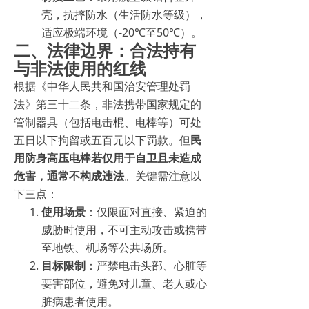
壳，抗摔防水（生活防水等级），
适应极端环境（-20℃至50℃）。
二、法律边界：合法持有
与非法使用的红线
根据《中华人民共和国治安管理处罚
法》第三十二条，非法携带国家规定的
管制器具（包括电击棍、电棒等）可处
五日以下拘留或五百元以下罚款。但
民
用防身高压电棒若仅用于自卫且未造成
危害，通常不构成违法
。关键需注意以
下三点：
使用场景
：仅限面对直接、紧迫的
威胁时使用，不可主动攻击或携带
至地铁、机场等公共场所。
目标限制
：严禁电击头部、心脏等
要害部位，避免对儿童、老人或心
脏病患者使用。