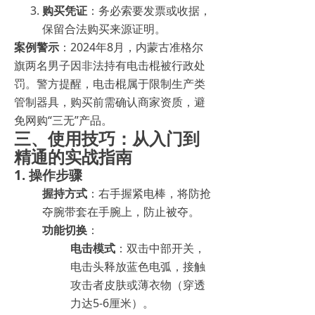
购买凭证
：务必索要发票或收据，
保留合法购买来源证明。
案例警示
：2024年8月，内蒙古准格尔
旗两名男子因非法持有电击棍被行政处
罚。警方提醒，电击棍属于限制生产类
管制器具，购买前需确认商家资质，避
免网购“三无”产品。
三、使用技巧：从入门到
精通的实战指南
1. 操作步骤
握持方式
：右手握紧电棒，将防抢
夺腕带套在手腕上，防止被夺。
功能切换
：
电击模式
：双击中部开关，
电击头释放蓝色电弧，接触
攻击者皮肤或薄衣物（穿透
力达5-6厘米）。