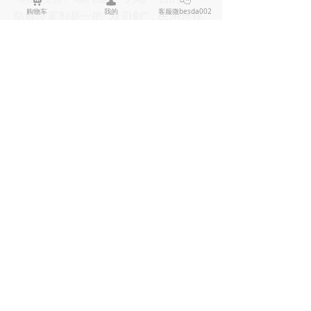
购物车
我的
客服微besda002
防狼喷雾剂是一把 “双刃剑”，民用合规
产品在法律框架内使用是合法的自我保
护工具，但若忽视产品标准、购买渠道
或使用边界，就可能从 “防身利器” 变成
“违法工具”。掌握 2025 年最新法律界
定，选择合规产品、遵守使用规范，才
能在危急时刻真正保护自己，同时远离
法律风险。安全防护的核心是 “预防为
先、合法维权”，防狼喷雾只是辅助手
段，提升安全意识、掌握避险技巧才是
长久之计。