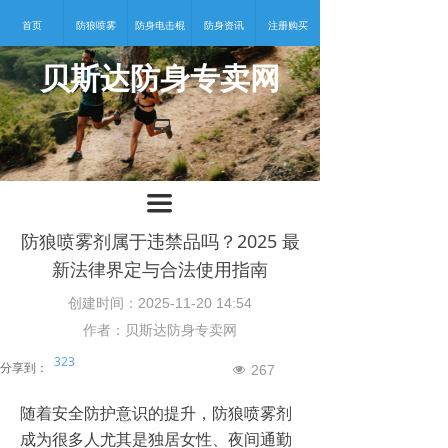
首页
防狼喷雾
防身电击棍
防身资讯
注册购买
贝斯达防身专卖网
넡
끀
防狼喷雾剂属于违禁品吗？2025 最
新法律界定与合法使用指南
创建时间：
2025-11-20
14:54
作者：贝斯达防身专卖网
323
分享到：
267
넶
随着安全防护意识的提升，防狼喷雾剂
成为很多人尤其是独居女性、夜间通勤